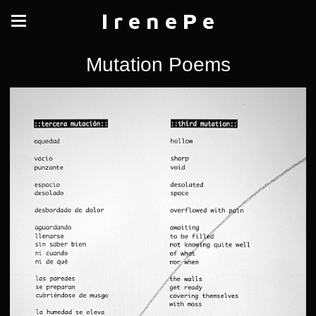
I r e n e P e
Mutation Poems