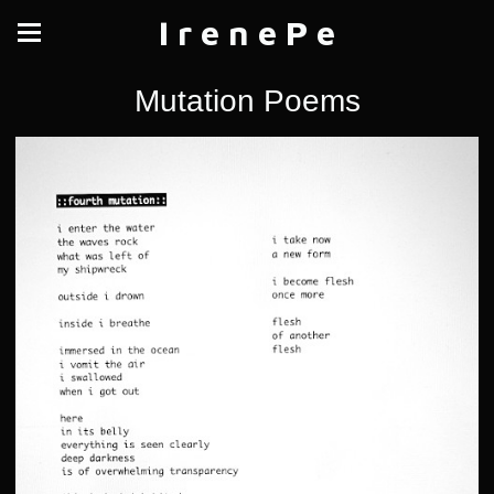
I r e n e P e
Mutation Poems