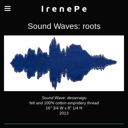
I r e n e P e
Sound Waves: roots
Sound Wave: desarraigo
felt and 100% cotton empridery thread
16" 3/4 W x 8" 1/4 H
2013